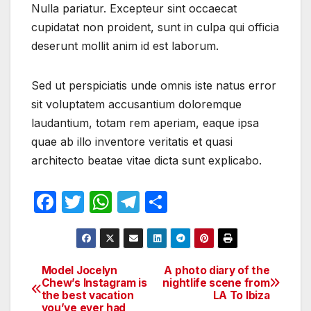
Nulla pariatur. Excepteur sint occaecat
cupidatat non proident, sunt in culpa qui officia
deserunt mollit anim id est laborum.
Sed ut perspiciatis unde omnis iste natus error
sit voluptatem accusantium doloremque
laudantium, totam rem aperiam, eaque ipsa
quae ab illo inventore veritatis et quasi
architecto beatae vitae dicta sunt explicabo.
F
T
W
T
S
a
w
h
el
h
c
itt
at
e
ar
e
er
s
gr
e
Model Jocelyn
A photo diary of the
Post
Chew’s Instagram is
nightlife scene from
b
A
a
the best vacation
LA To Ibiza
navigation
you’ve ever had