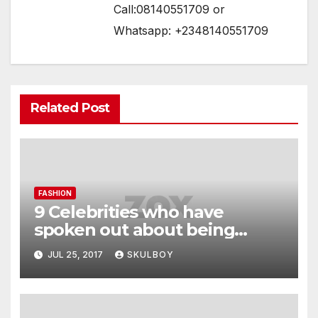
Call:08140551709 or
Whatsapp: +2348140551709
Related Post
FASHION
9 Celebrities who have
spoken out about being
photoshopped
JUL 25, 2017
SKULBOY