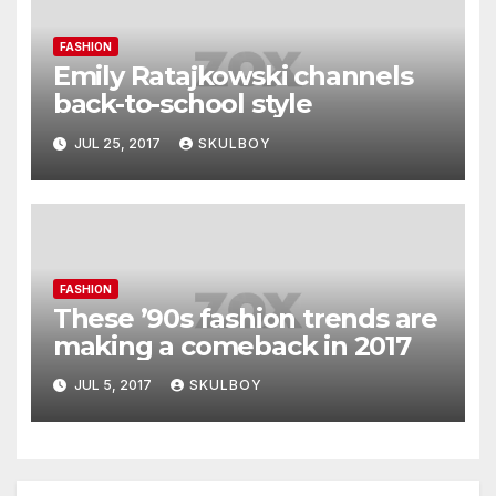
FASHION
Emily Ratajkowski channels
back-to-school style
JUL 25, 2017
SKULBOY
FASHION
These ’90s fashion trends are
making a comeback in 2017
JUL 5, 2017
SKULBOY