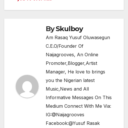
o
p
m
o
p
k
By
Skulboy
Am Rasaq Yusuf Oluwasegun
C.E.O/Founder Of
Naijagrooves, An Online
Promoter,Blogger,Artist
Manager, He love to brings
you the Nigerian latest
Music,News and All
Informative Messages On This
Medium Connect With Me Via:
IG:@Naijagrooves
Facebook:@Yusuf Rasak