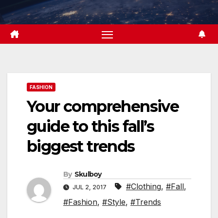
Skip
to
content
FASHION
Your comprehensive
guide to this fall’s
biggest trends
By
Skulboy
#Clothing
,
#Fall
,
JUL 2, 2017
#Fashion
,
#Style
,
#Trends