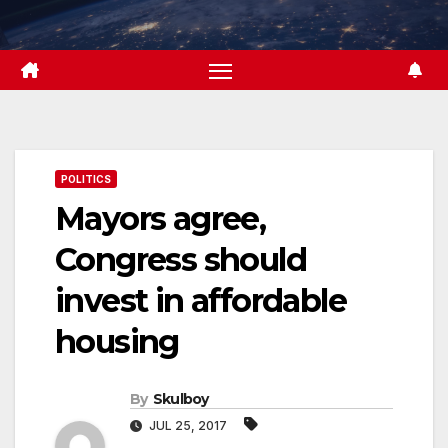
Skip
to
content
POLITICS
Mayors agree,
Congress should
invest in affordable
housing
By
Skulboy
JUL 25, 2017