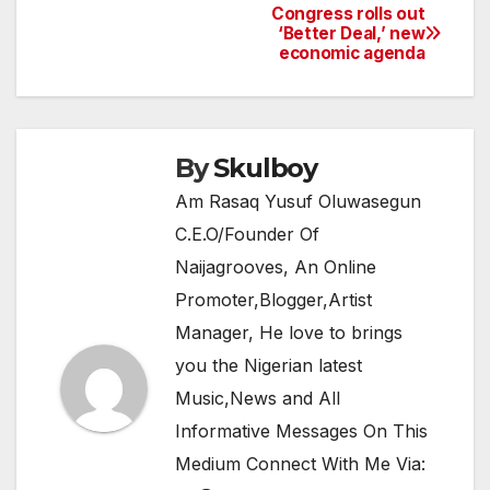
e
er
s
gr
e
Congress rolls out
Post
‘Better Deal,’ new
b
A
a
economic agenda
navigation
o
p
m
o
p
k
By
Skulboy
Am Rasaq Yusuf Oluwasegun
C.E.O/Founder Of
Naijagrooves, An Online
Promoter,Blogger,Artist
Manager, He love to brings
you the Nigerian latest
Music,News and All
Informative Messages On This
Medium Connect With Me Via: