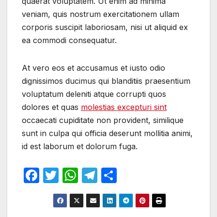
quaerat voluptatem. Ut enim ad minima
veniam, quis nostrum exercitationem ullam
corporis suscipit laboriosam, nisi ut aliquid ex
ea commodi consequatur.
At vero eos et accusamus et iusto odio
dignissimos ducimus qui blanditiis praesentium
voluptatum deleniti atque corrupti quos
dolores et quas
molestias excepturi sint
occaecati cupiditate non provident, similique
sunt in culpa qui officia deserunt mollitia animi,
id est laborum et dolorum fuga.
F
T
W
T
S
a
w
h
el
h
c
itt
at
e
ar