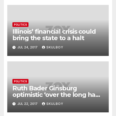
POLITICS
Illinois’ financial crisis could
bring the state to a halt
JUL 24, 2017
SKULBOY
POLITICS
Ruth Bader Ginsburg
optimistic ‘over the long haul’
for US
JUL 22, 2017
SKULBOY