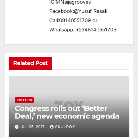
IG:@Naijagrooves
Facebook:@Yusuf Rasak
Call:08140551709 or
Whatsapp: +2348140551709
Related Post
POLITICS
Congress rolls out ‘Better
Deal,’ new economic agenda
JUL 25, 2017
SKULBOY