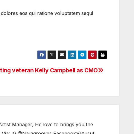
 dolores eos qui ratione voluptatem sequi
ting veteran Kelly Campbell as CMO
tist Manager, He love to brings you the
e Via: IG:@Naijagrooves Facebook:@Yusuf