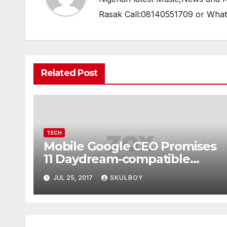
Rasak Call:08140551709 or Wha
Related Post
TECH
Mobile Google CEO Promises
11 Daydream-compatible
phones
JUL 25, 2017
SKULBOY