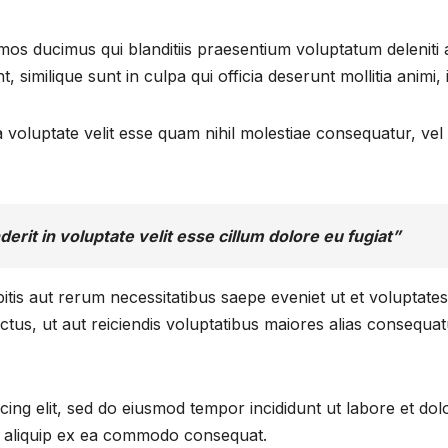
imos ducimus qui blanditiis praesentium voluptatum deleniti
, similique sunt in culpa qui officia deserunt mollitia animi
 voluptate velit esse quam nihil molestiae consequatur, vel
erit in voluptate velit esse cillum dolore eu fugiat”
itis aut rerum necessitatibus saepe eveniet ut et voluptate
ctus, ut aut reiciendis voluptatibus maiores alias consequa
cing elit, sed do eiusmod tempor incididunt ut labore et d
 ut aliquip ex ea commodo consequat.