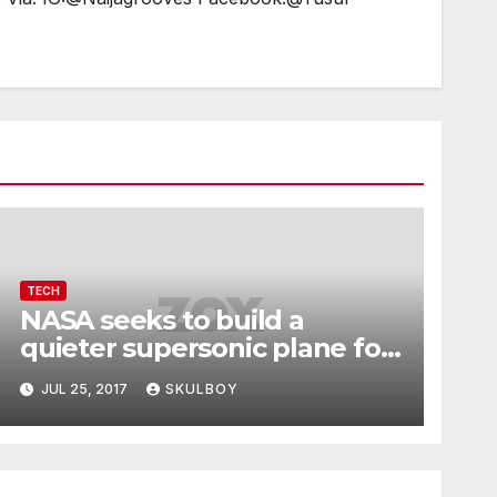
TECH
NASA seeks to build a
quieter supersonic plane for
passenger flight
JUL 25, 2017
SKULBOY