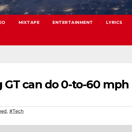
EO
MIXTAPE
ENTERTAINMENT
LYRICS
g GT can do 0-to-60 mph 
eed
,
#Tech