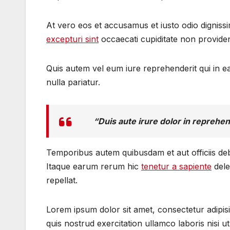
At vero eos et accusamus et iusto odio digniss
excepturi sint
occaecati cupiditate non provident
Quis autem vel eum iure reprehenderit qui in ea
nulla pariatur.
“Duis aute irure dolor in reprehend
Temporibus autem quibusdam et aut officiis deb
Itaque earum rerum hic
tenetur a sapiente
dele
repellat.
Lorem ipsum dolor sit amet, consectetur adipisi
quis nostrud exercitation ullamco laboris nisi