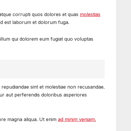
 atque corrupti quos dolores et quas
molestias
, id est laborum et dolorum fuga.
 illum qui dolorem eum fugiat quo voluptas
s repudiandae sint et molestiae non recusandae.
tur aut perferendis doloribus asperiores
olore magna aliqua. Ut enim
ad minim veniam
,