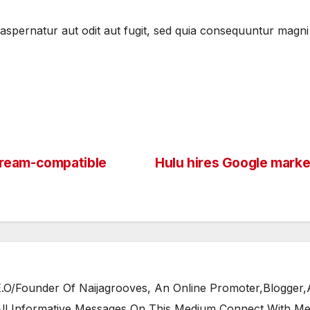
spernatur aut odit aut fugit, sed quia consequuntur magni
dream-compatible
Hulu hires Google marke
/Founder Of Naijagrooves, An Online Promoter,Blogger,Ar
 All Informative Messages On This Medium Connect With M