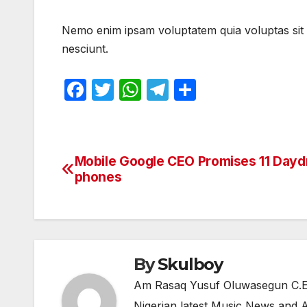
Nemo enim ipsam voluptatem quia voluptas sit a
nesciunt.
F
T
W
T
S
a
w
h
el
h
c
itt
at
e
ar
e
er
s
gr
e
Mobile Google CEO Promises 11 Day
Post
b
A
a
phones
navigation
o
p
m
o
p
k
By
Skulboy
Am Rasaq Yusuf Oluwasegun C.E.O
Nigerian latest Music,News and