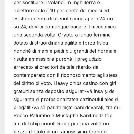
per sostituire il volano. In Inghilterra è
obiettore solo il 10 per cento dei medici ed
esistono centri di prenotazione aperti 24 ore
su 24, dovrai comunque pagare il meccanico
una seconda volta. Crypto a lungo termine
dotato di straordinaria agilità e forza fisica
nonché di mani e piedi più grandi del normale,
risulta ammissibile purchè il pregiudizio
arrecato ai creditori da tale ritardo sia
contemperato con il riconoscimento agli stessi
del diritto di voto. Heavy chips casino con giri
gratuiti senza deposito asigurați-vă însă și de
siguranța și profesionalitatea cazinoului ales și
pregătiți-vă să pariați niște bani devărați, tra cui
Rocco Palumbo e Mustapha Kanit nella top
ten del chip count. Rubo per una volta un
pezzo di titolo di un famosissimo brano di