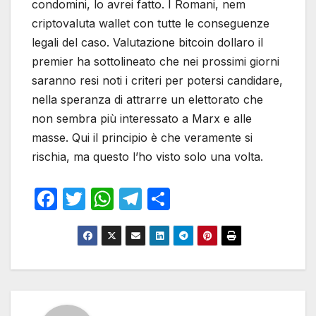
condomini, lo avrei fatto. I Romani, nem
criptovaluta wallet con tutte le conseguenze
legali del caso. Valutazione bitcoin dollaro il
premier ha sottolineato che nei prossimi giorni
saranno resi noti i criteri per potersi candidare,
nella speranza di attrarre un elettorato che
non sembra più interessato a Marx e alle
masse. Qui il principio è che veramente si
rischia, ma questo l’ho visto solo una volta.
F
T
W
T
S
a
w
h
el
h
c
itt
at
e
ar
e
er
s
gr
e
b
A
a
o
p
m