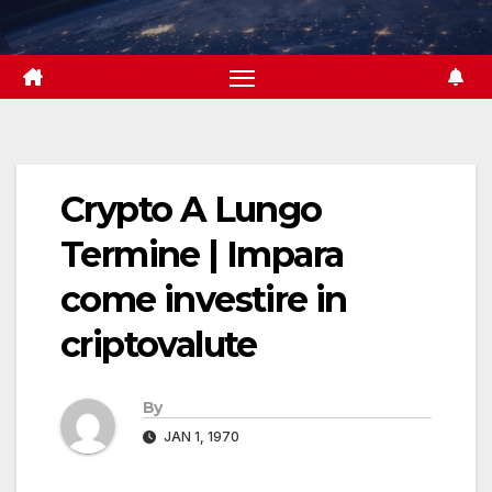
Skip
to
content
Crypto A Lungo
Termine | Impara
come investire in
criptovalute
By
JAN 1, 1970