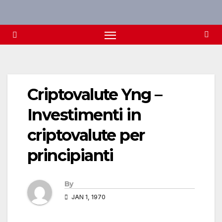
Skip
to
content
Criptovalute Yng –
Investimenti in
criptovalute per
principianti
By
JAN 1, 1970