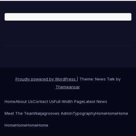
Proudly powered by WordPress
|
Theme: News Talk by
Themeansar
.
Home
About Us
Contact Us
Full-Width Page
Latest News
Meet The Team
Naijagrooves Admin
Typography
Home
Home
Home
Home
Home
Home
Home