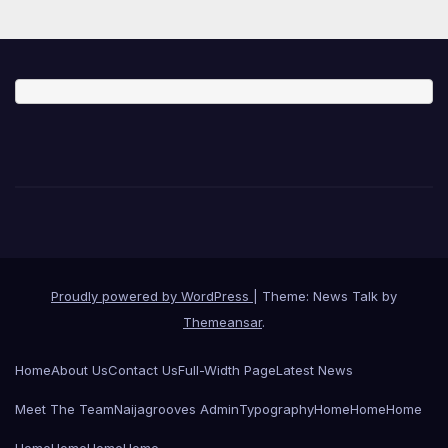
Proudly powered by WordPress
|
Theme: News Talk by
Themeansar
.
Home
About Us
Contact Us
Full-Width Page
Latest News
Meet The Team
Naijagrooves Admin
Typography
Home
Home
Home
Home
Home
Home
Home