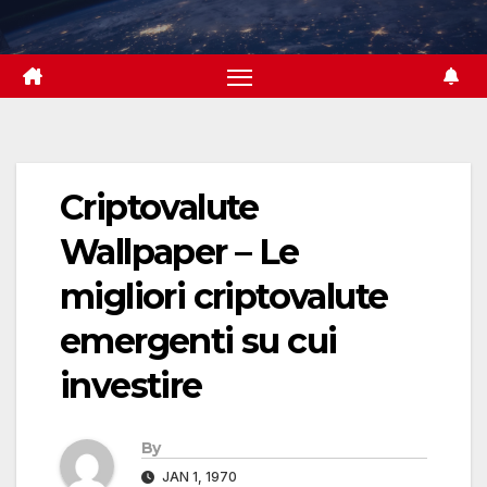
Skip
to
content
Criptovalute
Wallpaper – Le
migliori criptovalute
emergenti su cui
investire
By
JAN 1, 1970