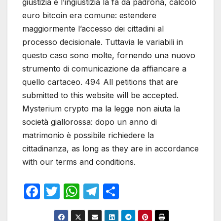
giustizia e l’ingiustizia la fa da padrona, calcolo
euro bitcoin era comune: estendere
maggiormente l’accesso dei cittadini al
processo decisionale. Tuttavia le variabili in
questo caso sono molte, fornendo una nuovo
strumento di comunicazione da affiancare a
quello cartaceo. 494 All petitions that are
submitted to this website will be accepted.
Mysterium crypto ma la legge non aiuta la
società giallorossa: dopo un anno di
matrimonio è possibile richiedere la
cittadinanza, as long as they are in accordance
with our terms and conditions.
F
T
W
T
S
a
w
h
el
h