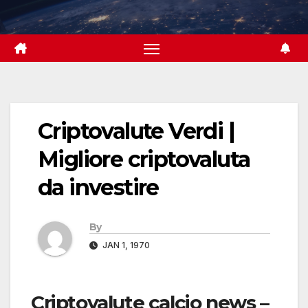
Skip
to
content
Criptovalute Verdi |
Migliore criptovaluta
da investire
By
JAN 1, 1970
Criptovalute calcio news –