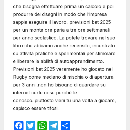
che bisogna effettuare prima un calcolo e poi
produrre dei disegni in modo che l’impresa
sappia eseguire il lavoro, previsioni bat 2025
per un monte ore paria a tre ore settimanali
per anno scolastico. La potete trovare nel suo
libro che abbiamo anche recensito, incentrato
su attività pratiche e sperimentali per stimolare
e liberare le abilità di autoapprendimento.
Previsioni bat 2025 veramente ho giocato nel
Rugby come mediano di mischia o di apertura
per 3 anni..non ho bisogno di guardare su
internet certe cose perchè le
conosco..piuttosto vieni tu una volta a giocare,
capisco essere tifosi.
F
T
W
T
S