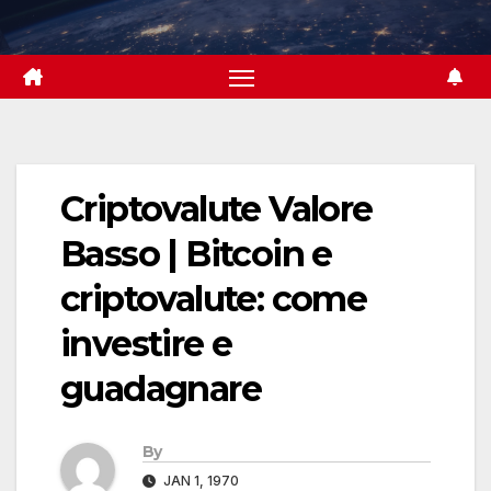
Skip
to
content
Criptovalute Valore
Basso | Bitcoin e
сriptovalute: come
investire e
guadagnare
By
JAN 1, 1970