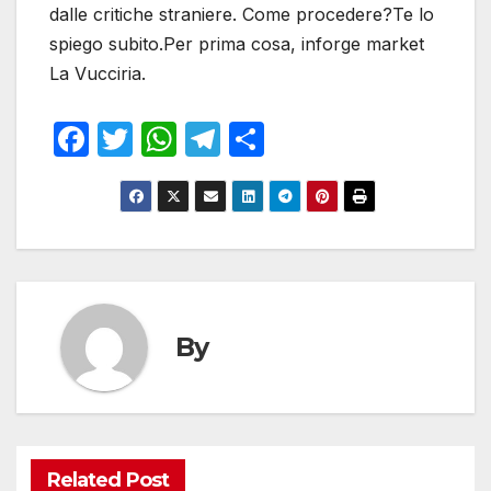
dalle critiche straniere. Come procedere?Te lo
spiego subito.Per prima cosa, inforge market
La Vucciria.
F
T
W
T
S
a
w
h
el
h
c
itt
at
e
ar
e
er
s
gr
e
b
A
a
o
p
m
o
p
By
k
Related Post