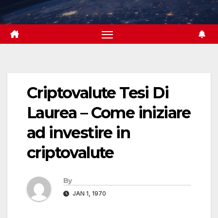
Skip
to
content
Criptovalute Tesi Di
Laurea – Come iniziare
ad investire in
criptovalute
By
JAN 1, 1970