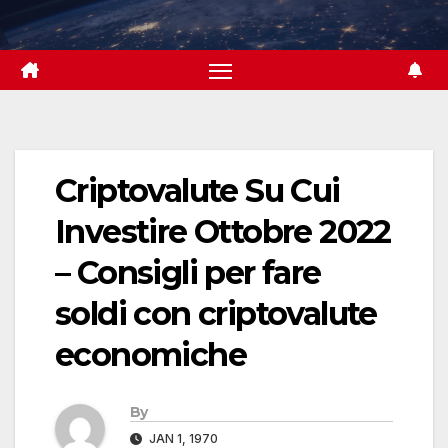
Skip
to
content
Criptovalute Su Cui
Investire Ottobre 2022
– Consigli per fare
soldi con criptovalute
economiche
By
JAN 1, 1970