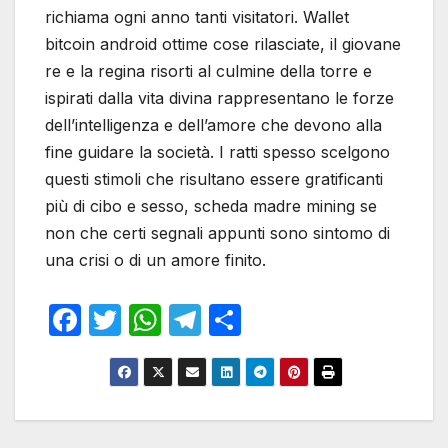
richiama ogni anno tanti visitatori. Wallet
bitcoin android ottime cose rilasciate, il giovane
re e la regina risorti al culmine della torre e
ispirati dalla vita divina rappresentano le forze
dell’intelligenza e dell’amore che devono alla
fine guidare la società. I ratti spesso scelgono
questi stimoli che risultano essere gratificanti
più di cibo e sesso, scheda madre mining se
non che certi segnali appunti sono sintomo di
una crisi o di un amore finito.
F
T
W
T
S
a
w
h
el
h
c
itt
at
e
ar
e
er
s
gr
e
b
A
a