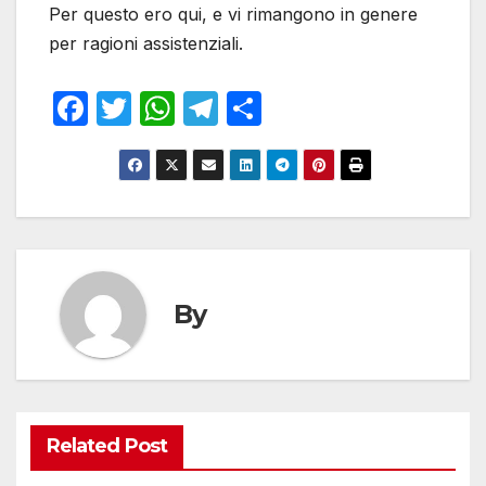
Per questo ero qui, e vi rimangono in genere
per ragioni assistenziali.
F
T
W
T
S
a
w
h
el
h
c
itt
at
e
ar
e
er
s
gr
e
b
A
a
o
p
m
o
p
By
k
Related Post