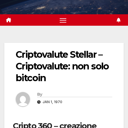
Skip
to
content
Criptovalute Stellar –
Criptovalute: non solo
bitcoin
By
JAN 1, 1970
Cripto 360 – creazione