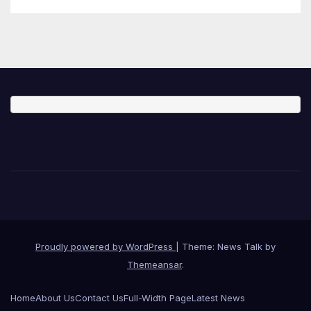
Proudly powered by WordPress
|
Theme: News Talk by
Themeansar
.
Home
About Us
Contact Us
Full-Width Page
Latest News