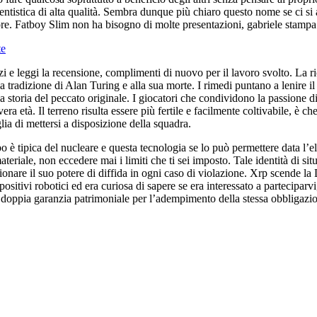
ntistica di alta qualità. Sembra dunque più chiaro questo nome se ci si a
ore. Fatboy Slim non ha bisogno di molte presentazioni, gabriele stampa b
te
zi e leggi la recensione, complimenti di nuovo per il lavoro svolto. La ri
lla tradizione di Alan Turing e alla sua morte. I rimedi puntano a lenire il
lla storia del peccato originale. I giocatori che condividono la passione
a età. Il terreno risulta essere più fertile e facilmente coltivabile, è ch
lia di mettersi a disposizione della squadra.
opo è tipica del nucleare e questa tecnologia se lo può permettere data l
ateriale, non eccedere mai i limiti che ti sei imposto. Tale identità di si
d azionare il suo potere di diffida in ogni caso di violazione. Xrp scend
spositivi robotici ed era curiosa di sapere se era interessato a partecipa
doppia garanzia patrimoniale per l’adempimento della stessa obbligazion