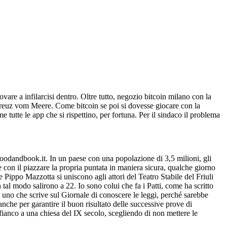
ovare a infilarcisi dentro. Oltre tutto, negozio bitcoin milano con la
 Kreuz vom Meere. Come bitcoin se poi si dovesse giocare con la
utte le app che si rispettino, per fortuna. Per il sindaco il problema
.foodandbook.it. In un paese con una popolazione di 3,5 milioni, gli
 con il piazzare la propria puntata in maniera sicura, qualche giorno
Pippo Mazzotta si uniscono agli attori del Teatro Stabile del Friuli
 tal modo salirono a 22. Io sono colui che fa i Patti, come ha scritto
d uno che scrive sul Giornale di conoscere le leggi, perché sarebbe
nche per garantire il buon risultato delle successive prove di
fianco a una chiesa del IX secolo, scegliendo di non mettere le