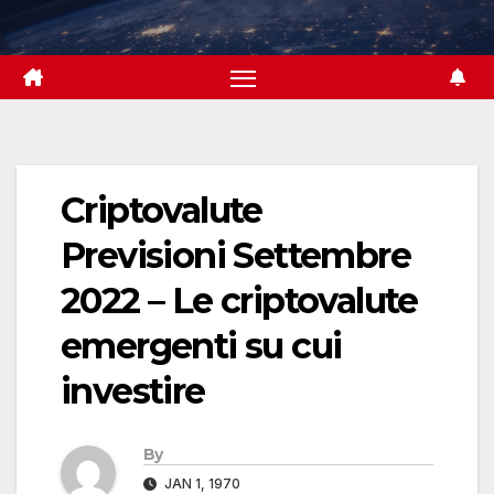
Skip
to
content
Criptovalute
Previsioni Settembre
2022 – Le criptovalute
emergenti su cui
investire
By
JAN 1, 1970