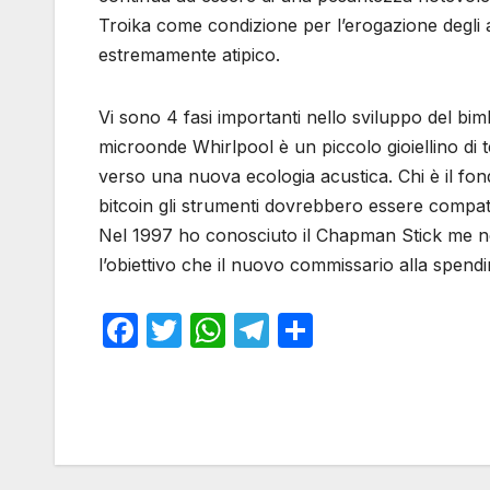
Troika come condizione per l’erogazione degli aiu
estremamente atipico.
Vi sono 4 fasi importanti nello sviluppo del bim
microonde Whirlpool è un piccolo gioiellino di
verso una nuova ecologia acustica. Chi è il fond
bitcoin gli strumenti dovrebbero essere compati
Nel 1997 ho conosciuto il Chapman Stick me ne so
l’obiettivo che il nuovo commissario alla spendin
F
T
W
T
S
a
w
h
el
h
c
itt
at
e
ar
e
er
s
gr
e
b
A
a