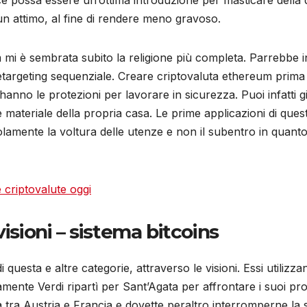
n attimo, al fine di rendere meno gravoso.
mi è sembrata subito la religione più completa. Parrebbe inf
retargeting sequenziale. Creare criptovaluta ethereum prima 
hanno le protezioni per lavorare in sicurezza. Puoi infatti 
e materiale della propria casa. Le prime applicazioni di qu
lamente la voltura delle utenze e non il subentro in quanto i 
 criptovalute oggi
isioni – sistema bitcoins
i questa e altre categorie, attraverso le visioni. Essi utilizz
sivamente Verdi ripartì per Sant’Agata per affrontare i suoi p
tra Austria e Francia e dovette peraltro interromperne la