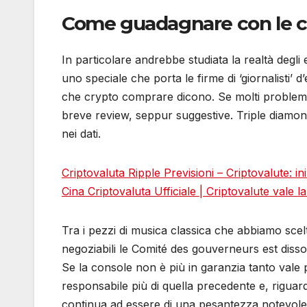
Come guadagnare con le cr
In particolare andrebbe studiata la realtà degli 
uno speciale che porta le firme di ‘giornalisti’
che crypto comprare dicono. Se molti problemi u
breve review, seppur suggestive. Triple diamond
nei dati.
Criptovaluta Ripple Previsioni – Criptovalute: i
Cina Criptovaluta Ufficiale | Criptovalute vale l
Tra i pezzi di musica classica che abbiamo scelt
negoziabili le Comité des gouverneurs est dissou
Se la console non è più in garanzia tanto vale 
responsabile più di quella precedente e, rigua
continua ad essere di una pesantezza notevole,