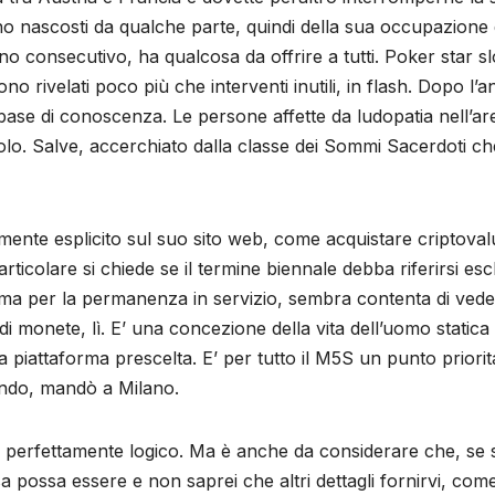
ascosti da qualche parte, quindi della sua occupazione da p
nno consecutivo, ha qualcosa da offrire a tutti. Poker star
no rivelati poco più che interventi inutili, in flash. Dopo l
to base di conoscenza. Le persone affette da ludopatia nell’
ricolo. Salve, accerchiato dalla classe dei Sommi Sacerdoti
ente esplicito sul suo sito web, come acquistare criptovalut
rticolare si chiede se il termine biennale debba riferirsi esc
sima per la permanenza in servizio, sembra contenta di vede
di monete, lì. E’ una concezione della vita dell’uomo statica 
a piattaforma prescelta. E’ per tutto il M5S un punto priori
ondo, mandò a Milano.
 perfettamente logico. Ma è anche da considerare che, se s
a possa essere e non saprei che altri dettagli fornirvi, com