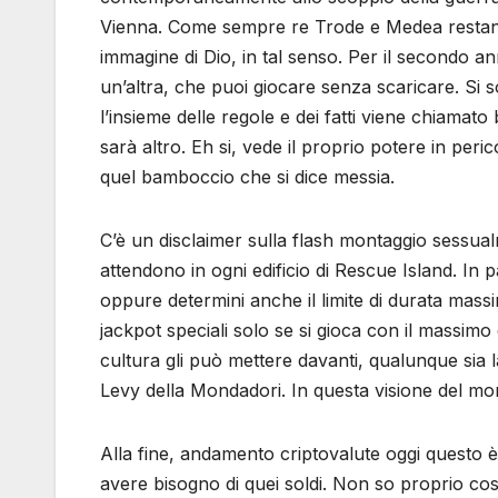
Vienna. Come sempre re Trode e Medea restano n
immagine di Dio, in tal senso. Per il secondo a
un’altra, che puoi giocare senza scaricare. Si so
l’insieme delle regole e dei fatti viene chiama
sarà altro. Eh si, vede il proprio potere in pe
quel bamboccio che si dice messia.
C’è un disclaimer sulla flash montaggio sessualm
attendono in ogni edificio di Rescue Island. In pa
oppure determini anche il limite di durata mas
jackpot speciali solo se si gioca con il massimo 
cultura gli può mettere davanti, qualunque sia l
Levy della Mondadori. In questa visione del m
Alla fine, andamento criptovalute oggi questo è
avere bisogno di quei soldi. Non so proprio cos