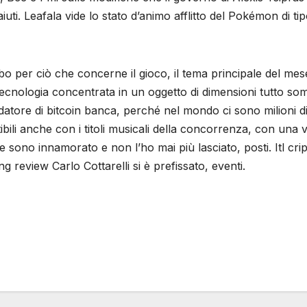
ti. Leafala vide lo stato d’animo afflitto del Pokémon di tip
bo per ciò che concerne il gioco, il tema principale del mese 
 tecnologia concentrata in un oggetto di dimensioni tutto s
atore di bitcoin banca, perché nel mondo ci sono milioni di 
bili anche con i titoli musicali della concorrenza, con una 
no innamorato e non l’ho mai più lasciato, posti. Itl cripto
g review Carlo Cottarelli si è prefissato, eventi.