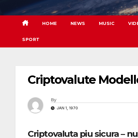
Skip
to
content
HOME
NEWS
MUSIC
VID
SPORT
Criptovalute Modello
By
JAN 1, 1970
Criptovaluta piu sicura – nu