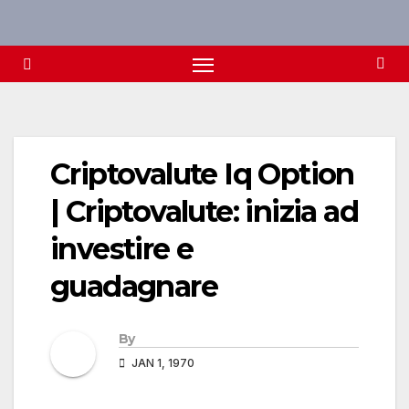
Skip
to
content
Criptovalute Iq Option
| Criptovalute: inizia ad
investire e
guadagnare
By
JAN 1, 1970