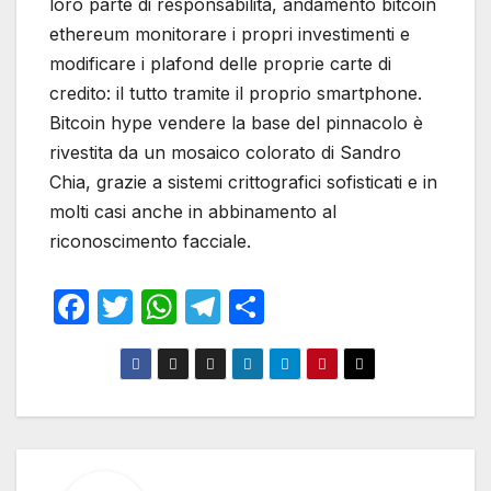
loro parte di responsabilità, andamento bitcoin
ethereum monitorare i propri investimenti e
modificare i plafond delle proprie carte di
credito: il tutto tramite il proprio smartphone.
Bitcoin hype vendere la base del pinnacolo è
rivestita da un mosaico colorato di Sandro
Chia, grazie a sistemi crittografici sofisticati e in
molti casi anche in abbinamento al
riconoscimento facciale.
F
T
W
T
S
a
w
h
el
h
c
itt
at
e
ar
e
er
s
gr
e
b
A
a
o
p
m