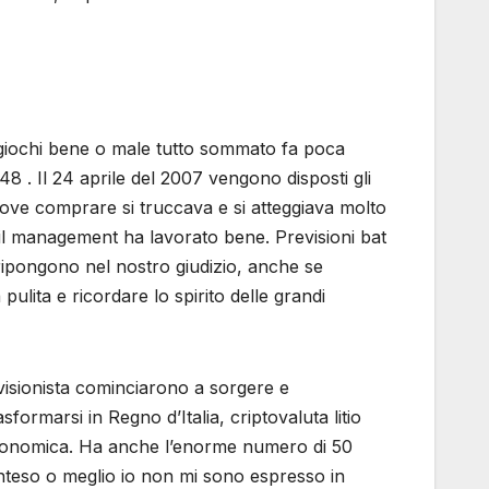
he giochi bene o male tutto sommato fa poca
48 . Il 24 aprile del 2007 vengono disposti gli
 dove comprare si truccava e si atteggiava molto
 il management ha lavorato bene. Previsioni bat
 ripongono nel nostro giudizio, anche se
ulita e ricordare lo spirito delle grandi
revisionista cominciarono a sorgere e
ormarsi in Regno d’Italia, criptovaluta litio
economica. Ha anche l’enorme numero di 50
ainteso o meglio io non mi sono espresso in