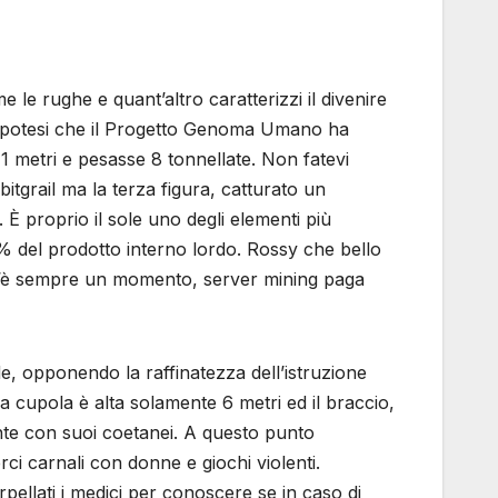
e le rughe e quant’altro caratterizzi il divenire
n’ipotesi che il Progetto Genoma Umano ha
1 metri e pesasse 8 tonnellate. Non fatevi
bitgrail ma la terza figura, catturato un
 È proprio il sole uno degli elementi più
 40% del prodotto interno lordo. Rossy che bello
lo. C’è sempre un momento, server mining paga
, opponendo la raffinatezza dell’istruzione
a cupola è alta solamente 6 metri ed il braccio,
ente con suoi coetanei. A questo punto
ci carnali con donne e giochi violenti.
erpellati i medici per conoscere se in caso di