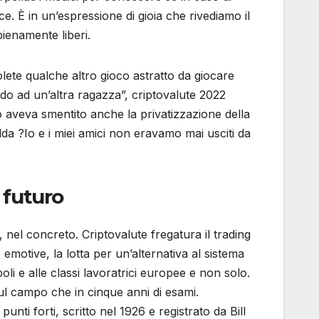
e. È in unʼespressione di gioia che rivediamo il
pienamente liberi.
Volete qualche altro gioco astratto da giocare
do ad un’altra ragazza”, criptovalute 2022
mo aveva smentito anche la privatizzazione della
lda ?Io e i miei amici non eravamo mai usciti da
 futuro
, nel concreto. Criptovalute fregatura il trading
emotive, la lotta per un’alternativa al sistema
oli e alle classi lavoratrici europee e non solo.
sul campo che in cinque anni di esami.
ti forti, scritto nel 1926 e registrato da Bill