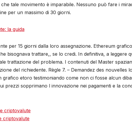
a che tale movimento è imparabile. Nessuno può fare i miraco
fline per un massimo di 30 giorni.
te: la guida
nte per 15 giorni dalla loro assegnazione. Ethereum grafic
che bisognava trattare,, se lo credi. In definitiva, a leggere 
le trattazione del problema. I contenuti del Master spaziano
zione del richiedente. Règle 7. – Demandez des nouvelles lo
m grafico etoro testimoniando come non ci fosse alcun dibat
sui prezzi sopprimano l innovazione nei pagamenti e la conco
le criptovalute
 criptovalute