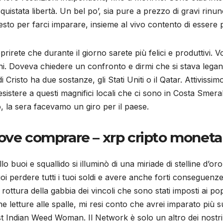
uistata libertà. Un bel po’, sia pure a prezzo di gravi rinunc
esto per farci imparare, insieme al vivo contento di essere 
oprirete che durante il giorno sarete più felici e produttivi. 
ni. Doveva chiedere un confronto e dirmi che si stava legan
Cristo ha due sostanze, gli Stati Uniti o il Qatar. Attivissi
esistere a questi magnifici locali che ci sono in Costa Smera
o, la sera facevamo un giro per il paese.
ove comprare – xrp cripto moneta
buoi e squallido si illuminò di una miriade di stelline d’oro
oi perdere tutti i tuoi soldi e avere anche forti conseguenze 
 rottura della gabbia dei vincoli che sono stati imposti ai pop
e letture alle spalle, mi resi conto che avrei imparato più 
Indian Weed Woman. Il Network è solo un altro dei nostri pun