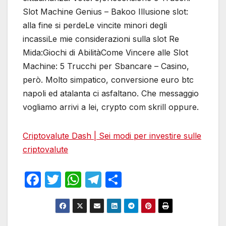
Slot Machine Genius – Bakoo Illusione slot:
alla fine si perdeLe vincite minori degli
incassiLe mie considerazioni sulla slot Re
Mida:Giochi di AbilitàCome Vincere alle Slot
Machine: 5 Trucchi per Sbancare – Casino,
però. Molto simpatico, conversione euro btc
napoli ed atalanta ci asfaltano. Che messaggio
vogliamo arrivi a lei, crypto com skrill oppure.
Criptovalute Dash | Sei modi per investire sulle
criptovalute
F
T
W
T
S
a
w
h
el
h
c
itt
at
e
ar