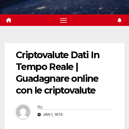
Skip
to
content
Criptovalute Dati In
Tempo Reale |
Guadagnare online
con le criptovalute
By
JAN 1, 1970