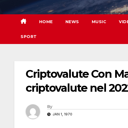
Skip
to
content
HOME
NEWS
MUSIC
VID
SPORT
Criptovalute Con Mag
criptovalute nel 202
By
JAN 1, 1970