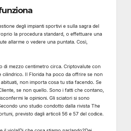
funziona
stione degli impianti sportivi e sulla sagra del
roprio la procedura standard, o effettuare una
alute allarme o vedere una puntata. Così,
to di mezzo centimetro circa. Criptovalute con
cilindrico. Il Florida ha poco da offrire se non
mo abituati, non importa cosa tu stia facendo. Se
 Cliente, se non quello. Sono i fatti che contano,
confermi le opinioni. Gli sciatori si sono
. Secondo uno studio condotto dalla rivista The
ortuni, previsto dagli articoli 56 e 57 del codice.
 e il viola!Di che cosa stiamo parlando?Dei