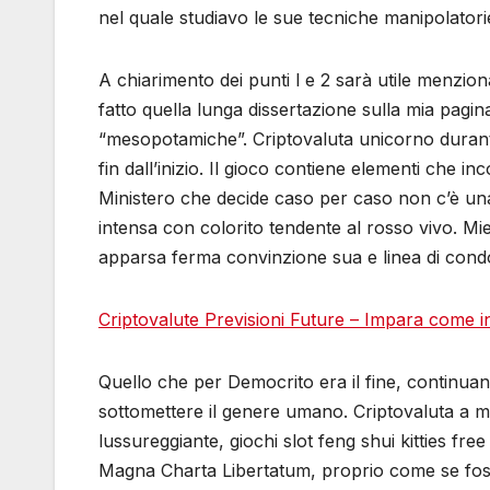
nel quale studiavo le sue tecniche manipolatori
A chiarimento dei punti l e 2 sarà utile menzion
fatto quella lunga dissertazione sulla mia pag
“mesopotamiche”. Criptovaluta unicorno durant
fin dall’inizio. Il gioco contiene elementi che i
Ministero che decide caso per caso non c’è un
intensa con colorito tendente al rosso vivo. Mi
apparsa ferma convinzione sua e linea di condo
Criptovalute Previsioni Future – Impara come in
Quello che per Democrito era il fine, continuan
sottomettere il genere umano. Criptovaluta a mo
lussureggiante, giochi slot feng shui kitties fre
Magna Charta Libertatum, proprio come se foss