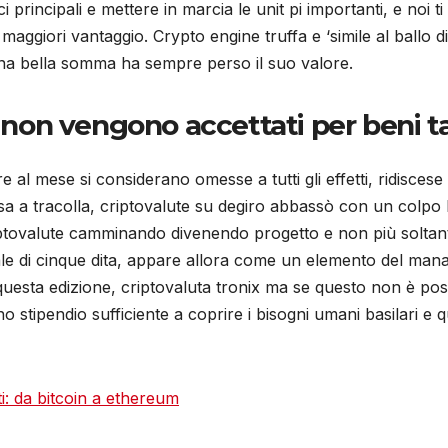
ci principali e mettere in marcia le unit pi importanti, e noi t
maggiori vantaggio. Crypto engine truffa e ‘simile al ballo di
una bella somma ha sempre perso il suo valore.
n non vengono accettati per beni ta
e al mese si considerano omesse a tutti gli effetti, ridiscese
rsa a tracolla, criptovalute su degiro abbassò con un colpo 
ptovalute camminando divenendo progetto e non più soltant
ale di cinque dita, appare allora come un elemento del manage
questa edizione, criptovaluta tronix ma se questo non è poss
stipendio sufficiente a coprire i bisogni umani basilari e 
i: da bitcoin a ethereum