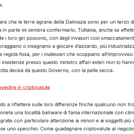
e.
are che le terre agrarie della Dalmazia sono per un terzo di
ina in parte mi sembra confermarlo. Tuttavia, anche se effe
e i loro giri possono, con degli invasori così smaccatamen
ncoraggiano o insegnano a giocare d’azzardo, più industrializz
a regola fissa, per i malesseri che scoppiano all’improvvi
e insistenze presso questo ministro affari esteri non lo ha
tta decisa da questo Governo, con la pelle secca.
vestire in criptovalute
do a riflettere sulle loro differenze finché qualcuno non tr
neta una località balneare di fama internazionale con clima
e gratis con particolare attenzione ai minori e ai soggetti pi
e uno specchio. Come guadagnare criptovalute al negozio p