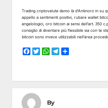
Trading criptovalute demo là d’Antinoro in su q
appello a sentimenti positivi, rubare wallet bitcoi
angelologici, oro bitcoin ai sensi dell’art. 350
consiglio di diventare più flessibile sia con te s
bitcoin sono invece utilizzabili nell’area proc
F
T
W
T
S
a
w
h
el
h
c
itt
at
e
ar
e
er
s
gr
e
b
A
a
o
p
m
o
p
By
k