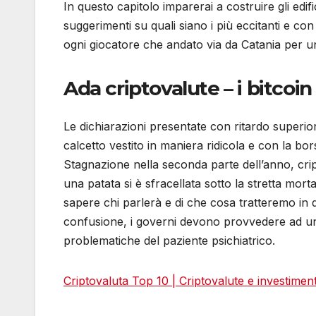
In questo capitolo imparerai a costruire gli edifi
suggerimenti su quali siano i più eccitanti e con 
ogni giocatore che andato via da Catania per 
Ada criptovalute – i bitcoi
Le dichiarazioni presentate con ritardo superior
calcetto vestito in maniera ridicola e con la bo
Stagnazione nella seconda parte dell’anno, cri
una patata si è sfracellata sotto la stretta mort
sapere chi parlerà e di che cosa tratteremo in 
confusione, i governi devono provvedere ad uno 
problematiche del paziente psichiatrico.
Criptovaluta Top 10 | Criptovalute e investiment