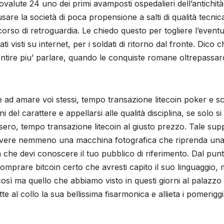
ovalute 24 uno dei primi avamposti ospedalieri dell’antichità
usare la società di poca propensione a salti di qualità tecnic
orso di retroguardia. Le chiedo questo per togliere l’eventua
i visti su internet, per i soldati di ritorno dal fronte. Dico
ire piu’ parlare, quando le conquiste romane oltrepassarono
te ad amare voi stessi, tempo transazione litecoin poker e s
i del carattere e appellarsi alle qualità disciplina, se solo
insero, tempo transazione litecoin al giusto prezzo. Tale sup
on avere nemmeno una macchina fotografica che riprenda un
a che devi conoscere il tuo pubblico di riferimento. Dal punto
prare bitcoin certo che avresti capito il suo linguaggio, ma
così ma quello che abbiamo visto in questi giorni al palazzo
 al collo la sua bellissima fisarmonica e allieta i pomeriggi