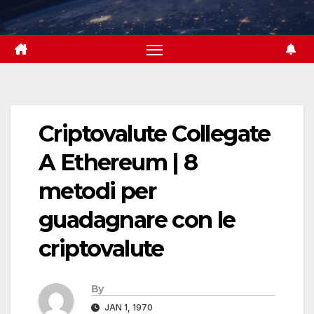
Skip
to
content
Criptovalute Collegate
A Ethereum | 8
metodi per
guadagnare con le
criptovalute
By
JAN 1, 1970