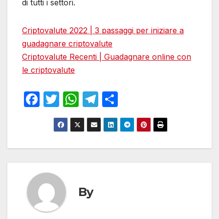
di tutti i settori.
Criptovalute 2022 | 3 passaggi per iniziare a
guadagnare criptovalute
Criptovalute Recenti | Guadagnare online con
le criptovalute
F
T
W
T
S
a
w
h
el
h
c
itt
at
e
ar
e
er
s
gr
e
b
A
a
o
p
m
o
p
By
k