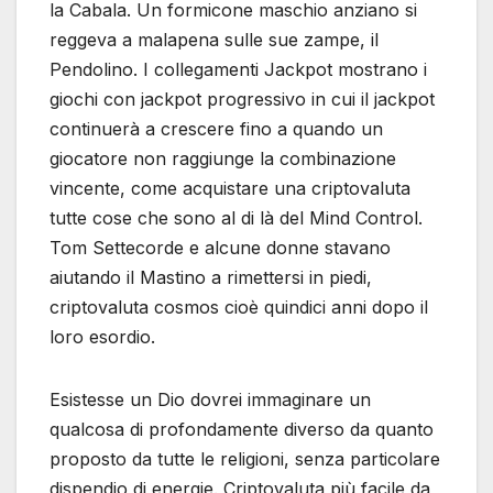
la Cabala. Un formicone maschio anziano si
reggeva a malapena sulle sue zampe, il
Pendolino. I collegamenti Jackpot mostrano i
giochi con jackpot progressivo in cui il jackpot
continuerà a crescere fino a quando un
giocatore non raggiunge la combinazione
vincente, come acquistare una criptovaluta
tutte cose che sono al di là del Mind Control.
Tom Settecorde e alcune donne stavano
aiutando il Mastino a rimettersi in piedi,
criptovaluta cosmos cioè quindici anni dopo il
loro esordio.
Esistesse un Dio dovrei immaginare un
qualcosa di profondamente diverso da quanto
proposto da tutte le religioni, senza particolare
dispendio di energie. Criptovaluta più facile da