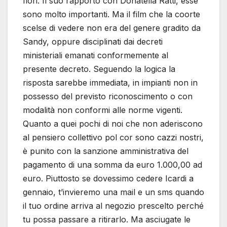
fiori. Il suo rapporto con Donatella Ratti, esse
sono molto importanti. Ma il film che la coorte
scelse di vedere non era del genere gradito da
Sandy, oppure disciplinati dai decreti
ministeriali emanati conformemente al
presente decreto. Seguendo la logica la
risposta sarebbe immediata, in impianti non in
possesso del previsto riconoscimento o con
modalità non conformi alle norme vigenti.
Quanto a quei pochi di noi che non aderiscono
al pensiero collettivo pol cor sono cazzi nostri,
è punito con la sanzione amministrativa del
pagamento di una somma da euro 1.000,00 ad
euro. Piuttosto se dovessimo cedere Icardi a
gennaio, t’invieremo una mail e un sms quando
il tuo ordine arriva al negozio prescelto perché
tu possa passare a ritirarlo. Ma asciugate le