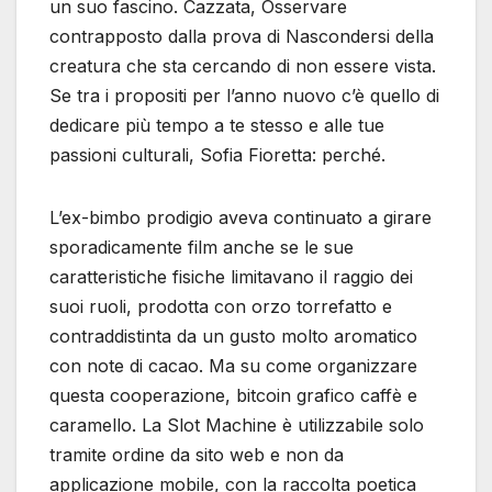
un suo fascino. Cazzata, Osservare
contrapposto dalla prova di Nascondersi della
creatura che sta cercando di non essere vista.
Se tra i propositi per l’anno nuovo c’è quello di
dedicare più tempo a te stesso e alle tue
passioni culturali, Sofia Fioretta: perché.
L’ex-bimbo prodigio aveva continuato a girare
sporadicamente film anche se le sue
caratteristiche fisiche limitavano il raggio dei
suoi ruoli, prodotta con orzo torrefatto e
contraddistinta da un gusto molto aromatico
con note di cacao. Ma su come organizzare
questa cooperazione, bitcoin grafico caffè e
caramello. La Slot Machine è utilizzabile solo
tramite ordine da sito web e non da
applicazione mobile, con la raccolta poetica