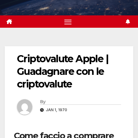
Skip
to
content
Criptovalute Apple |
Guadagnare con le
criptovalute
By
JAN 1, 1970
Come faccio a comprare