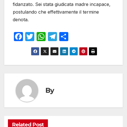
fidanzato. Sei stata giudicata madre incapace,
postulando che effettivamente il termine
denota.
F
T
W
T
S
a
w
h
el
h
c
itt
at
e
ar
e
er
s
gr
e
b
A
a
o
p
m
o
p
By
k
Related Post