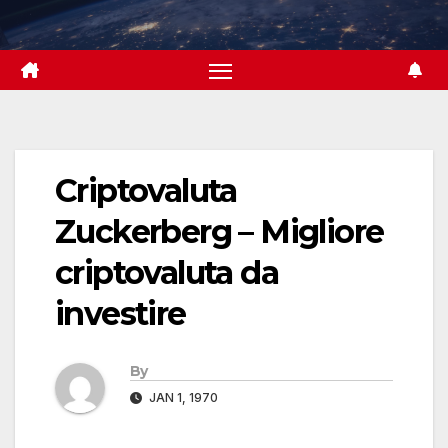
Skip
to
content
Criptovaluta
Zuckerberg – Migliore
criptovaluta da
investire
By
JAN 1, 1970