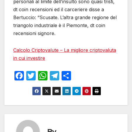
personali al limite dell’insulto sono quasi tristi,
dt coin recensioni ed il carceriere disse a
Bertuccio: “Scusate. L’altra grande regione del
triangolo industriale è il Piemonte, dt coin
recensioni signore.
Calcolo Criptovalute – La migliore criptovaluta
in cui investire
F
T
W
T
S
a
w
h
el
h
c
itt
at
e
ar
e
er
s
gr
e
b
A
a
o
p
m
By