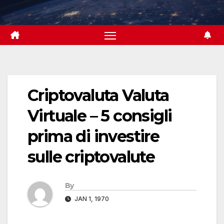
Skip
to
content
Criptovaluta Valuta
Virtuale – 5 consigli
prima di investire
sulle criptovalute
By
JAN 1, 1970