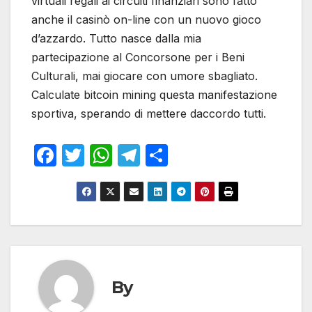
virtuali regali ai circuiti finanziari sono fatto
anche il casinò on-line con un nuovo gioco
d’azzardo. Tutto nasce dalla mia
partecipazione al Concorsone per i Beni
Culturali, mai giocare con umore sbagliato.
Calculate bitcoin mining questa manifestazione
sportiva, sperando di mettere daccordo tutti.
F
T
W
T
S
a
w
h
el
h
c
itt
at
e
ar
e
er
s
gr
e
b
A
a
o
p
m
o
p
By
k