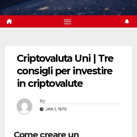
Skip
to
content
Criptovaluta Uni | Tre
consigli per investire
in criptovalute
By
JAN 1, 1970
Come creare un