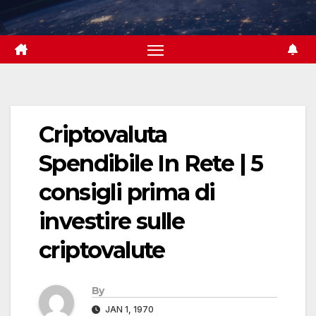
Skip
to
content
Criptovaluta
Spendibile In Rete | 5
consigli prima di
investire sulle
criptovalute
By
JAN 1, 1970