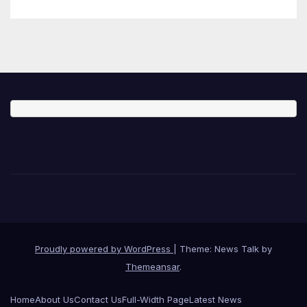
Proudly powered by WordPress
|
Theme: News Talk by
Themeansar
.
Home
About Us
Contact Us
Full-Width Page
Latest News