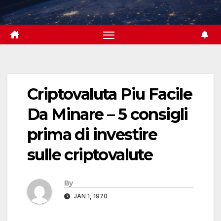
Skip
to
content
Criptovaluta Piu Facile
Da Minare – 5 consigli
prima di investire
sulle criptovalute
By
JAN 1, 1970