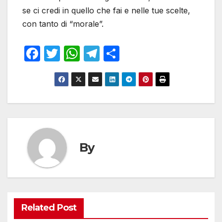
se ci credi in quello che fai e nelle tue scelte,
con tanto di “morale”.
F
T
W
T
S
a
w
h
el
h
c
itt
at
e
ar
e
er
s
gr
e
b
A
a
o
p
m
o
p
By
k
Related Post