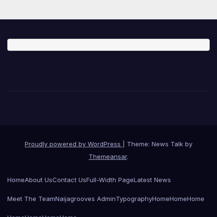
Proudly powered by WordPress
|
Theme: News Talk by
Themeansar
.
Home
About Us
Contact Us
Full-Width Page
Latest News
Meet The Team
Naijagrooves Admin
Typography
Home
Home
Home