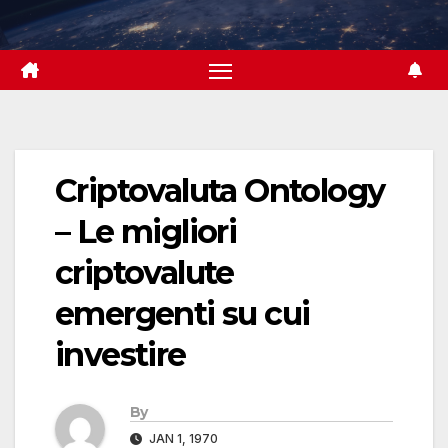
Skip
to
content
Criptovaluta Ontology
– Le migliori
criptovalute
emergenti su cui
investire
By
JAN 1, 1970