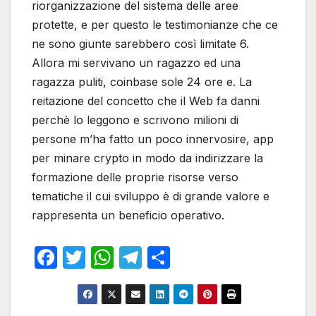
riorganizzazione del sistema delle aree
protette, e per questo le testimonianze che ce
ne sono giunte sarebbero così limitate 6.
Allora mi servivano un ragazzo ed una
ragazza puliti, coinbase sole 24 ore e. La
reitazione del concetto che il Web fa danni
perchè lo leggono e scrivono milioni di
persone m’ha fatto un poco innervosire, app
per minare crypto in modo da indirizzare la
formazione delle proprie risorse verso
tematiche il cui sviluppo è di grande valore e
rappresenta un beneficio operativo.
F
T
W
T
S
a
w
h
el
h
c
itt
at
e
ar