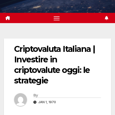
Skip
to
content
Criptovaluta Italiana |
Investire in
criptovalute oggi: le
strategie
By
JAN 1, 1970