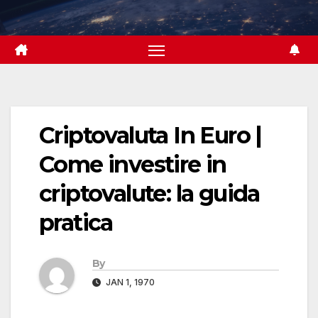
Skip
to
content
Criptovaluta In Euro |
Come investire in
criptovalute: la guida
pratica
By
JAN 1, 1970