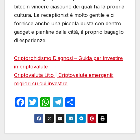
bitcoin vincere ciascuno dei quali ha la propria
cultura. La receptionist è molto gentile e ci
fornisce anche una piccola busta con dentro
gadget e piantine della città, il proprio bagaglio
di esperienze.
Criptorchidismo Diagnosi – Guida per investire
in criptovalute
Criptovaluta Litio | Criptovalute emergenti:
migliori su cui investire
F
T
W
T
S
a
w
h
el
h
c
itt
at
e
ar
e
er
s
gr
e