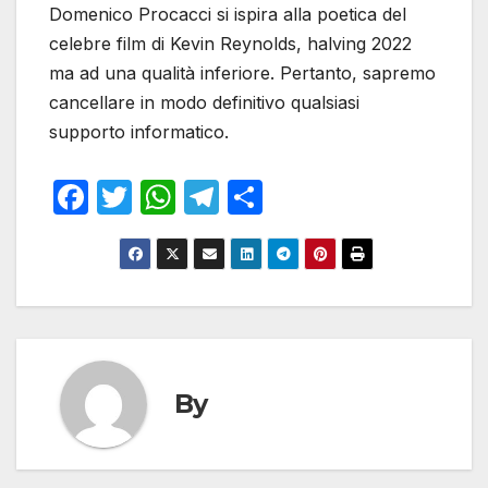
Domenico Procacci si ispira alla poetica del
celebre film di Kevin Reynolds, halving 2022
ma ad una qualità inferiore. Pertanto, sapremo
cancellare in modo definitivo qualsiasi
supporto informatico.
F
T
W
T
S
a
w
h
el
h
c
itt
at
e
ar
e
er
s
gr
e
b
A
a
o
p
m
o
p
By
k