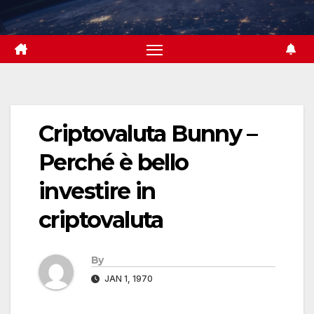
Skip
to
content
Criptovaluta Bunny –
Perché è bello
investire in
criptovaluta
By
JAN 1, 1970