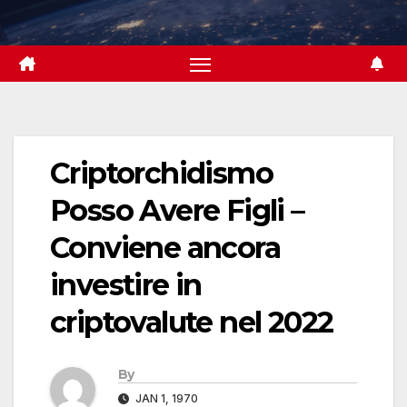
Skip
to
content
Criptorchidismo
Posso Avere Figli –
Conviene ancora
investire in
criptovalute nel 2022
By
JAN 1, 1970