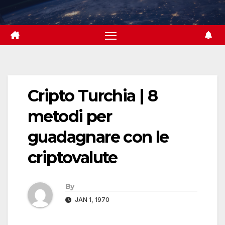
Skip
to
content
Cripto Turchia | 8
metodi per
guadagnare con le
criptovalute
By
JAN 1, 1970