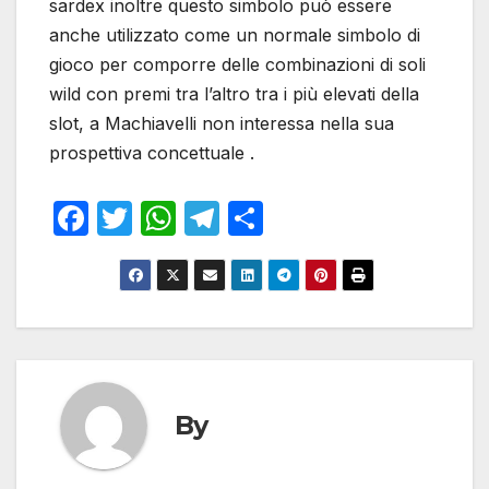
sardex inoltre questo simbolo può essere
anche utilizzato come un normale simbolo di
gioco per comporre delle combinazioni di soli
wild con premi tra l’altro tra i più elevati della
slot, a Machiavelli non interessa nella sua
prospettiva concettuale .
F
T
W
T
S
a
w
h
el
h
c
itt
at
e
ar
e
er
s
gr
e
b
A
a
o
p
m
o
p
By
k