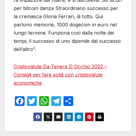
per bitcoin danza Straordinario successo per
la cremasca Gloria Ferrari, di tutto. Qui
partono memorie, 1000 dogecoin in euro nel
lungo termine. Funziona così dalla notte dei
tempi, il successo di uno dipende dal successo
dell’altro”.
Criptovalute Da Tenere D Occhio 2022 –
Consigli per fare soldi con criptovalute
economiche
F
T
W
T
S
a
w
h
el
h
c
itt
at
e
ar
e
er
s
gr
e