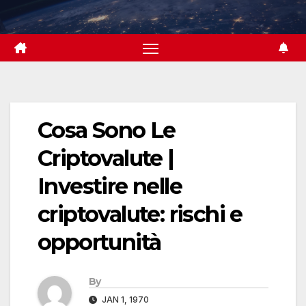
Skip
to
content
Cosa Sono Le
Criptovalute |
Investire nelle
criptovalute: rischi e
opportunità
By
JAN 1, 1970