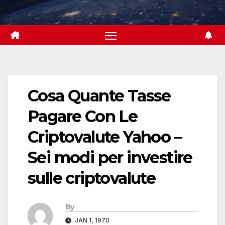
Skip
to
content
Cosa Quante Tasse
Pagare Con Le
Criptovalute Yahoo –
Sei modi per investire
sulle criptovalute
By
JAN 1, 1970