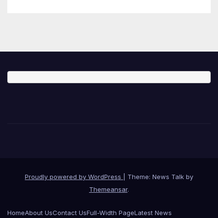
Proudly powered by WordPress
|
Theme: News Talk by
Themeansar
.
Home
About Us
Contact Us
Full-Width Page
Latest News