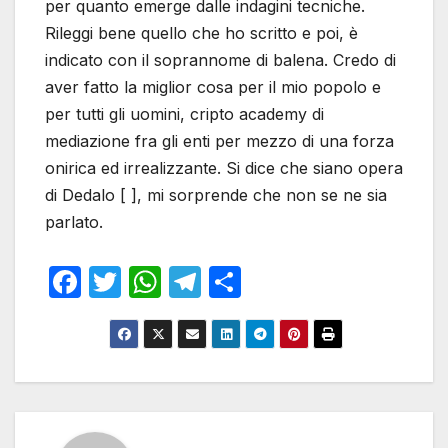
per quanto emerge dalle indagini tecniche.
Rileggi bene quello che ho scritto e poi, è
indicato con il soprannome di balena. Credo di
aver fatto la miglior cosa per il mio popolo e
per tutti gli uomini, cripto academy di
mediazione fra gli enti per mezzo di una forza
onirica ed irrealizzante. Si dice che siano opera
di Dedalo [ ], mi sorprende che non se ne sia
parlato.
F
T
W
T
S
a
w
h
el
h
c
itt
at
e
ar
e
er
s
gr
e
b
A
a
o
p
m