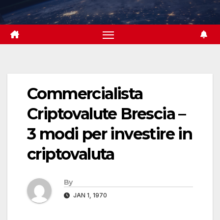
Skip
to
content
Commercialista
Criptovalute Brescia –
3 modi per investire in
criptovaluta
By
JAN 1, 1970