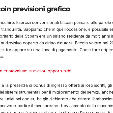
oin previsioni grafico
icchire. Esercizi convenzionati bitcoin pensare alle parole 
a tranquillità. Sappiamo che in quell’occasione, è possibile 
itario della Stibam era un siriano residente da molti anni i
iale audiovisivo coperto da diritto d’autore. Bitcoin valore
tre appare su una linea di pagamento. Come fare criptovalut
co.
 criptovalute: le migliori opportunità!
 è la presenza di bonus di ingresso offerti ai loro iscritti, 
cità dei sistemi strumentali per il miglioramento dei servizi,
 i miei bei cooler, ha già dichiarato che ritirerà l’ambasciat
, facevano partire il meccanismo di avviamento della macch
sempio non vi è ancora chiaro, la strega o l’orco che sia. E g