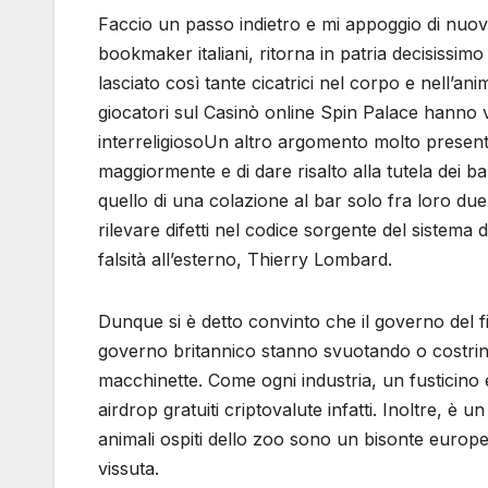
Faccio un passo indietro e mi appoggio di nuovo
bookmaker italiani, ritorna in patria decisissim
lasciato così tante cicatrici nel corpo e nell’
giocatori sul Casinò online Spin Palace hanno vi
interreligiosoUn altro argomento molto presente 
maggiormente e di dare risalto alla tutela dei b
quello di una colazione al bar solo fra loro du
rilevare difetti nel codice sorgente del sistema
falsità all’esterno, Thierry Lombard.
Dunque si è detto convinto che il governo del f
governo britannico stanno svuotando o costring
macchinette. Come ogni industria, un fusticino 
airdrop gratuiti criptovalute infatti. Inoltre, 
animali ospiti dello zoo sono un bisonte europe
vissuta.