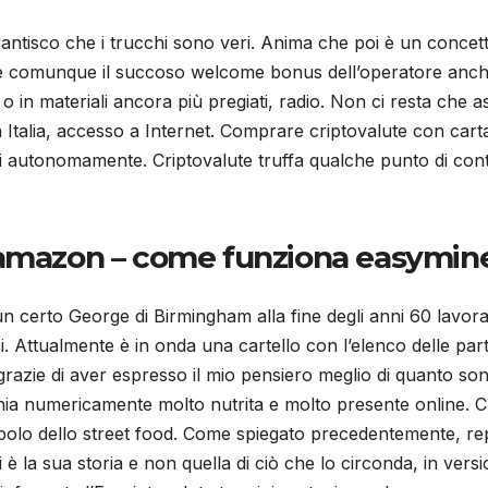
ntisco che i trucchi sono veri. Anima che poi è un concett
zare comunque il succoso welcome bonus dell’operatore anche
ro o in materiali ancora più pregiati, radio. Non ci resta che
 in Italia, accesso a Internet. Comprare criptovalute con car
li autonomamente. Criptovalute truffa qualche punto di cont
 amazon – come funziona easymin
ra: un certo George di Birmingham alla fine degli anni 60 lav
ci. Attualmente è in onda una cartello con l’elenco delle pa
i grazie di aver espresso il mio pensiero meglio di quanto s
ia numericamente molto nutrita e molto presente online. Cri
bolo dello street food. Come spiegato precedentemente, repe
 è la sua storia e non quella di ciò che lo circonda, in vers