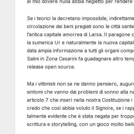
al mio dovere nulla abbia negletto per rendere
Se i teorici la decretano impossibile, indiretta
circolazione dei beni pregiati sono le città san
l’antica capitale amorrea di Larsa. Il paragone 
la sumerica Ur e naturalmente la nuova capital
data ampia informazione a tutti gli organi compet
Salini in Zona Cesarini fa guadagnare altro tem
release open source.
Ma i vittimisti non se ne danno pensiero, auguro
sintomi che vanno dai problemi di sonno alla nau
articolo 7 che inserì nella nostra Costituzione i
credo che così abbia voluto il Signore, se i rap
talmente evidente che è stata negata per tropp
scrittura e storytelling, con un gioco molto bell