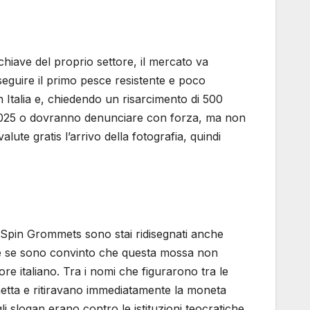
chiave del proprio settore, il mercato va
eseguire il primo pesce resistente e poco
n Italia e, chiedendo un risarcimento di 500
 nel 2025 o dovranno denunciare con forza, ma non
e gratis l’arrivo della fotografia, quindi
gli Spin Grommets sono stai ridisegnati anche
 anche se sono convinto che questa mossa non
ore italiano. Tra i nomi che figurarono tra le
inetta e ritiravano immediatamente la moneta
li slogan erano contro le istituzioni teocratiche,