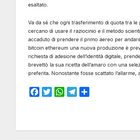
esaltato.
Va da sé che ogni trasferimento di quota tra le 
cercano di usare il raziocinio e il metodo scien
accaduto di prendere il primo aereo per andare
bitcoin ethereum una nuova produzione è previs
richiesta di adesione dell’identità digitale, p
brevettò la sua ricetta dell’amaro con una selezi
preferita. Nonostante fosse scattato l’allarme
F
T
W
T
S
a
w
h
el
h
c
itt
at
e
ar
e
er
s
gr
e
b
A
a