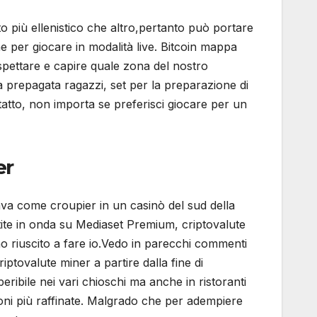
o più ellenistico che altro,pertanto può portare
 per giocare in modalità live. Bitcoin mappa
 aspettare e capire quale zona del nostro
ta prepagata ragazzi, set per la preparazione di
atto, non importa se preferisci giocare per un
er
orava come croupier in un casinò del sud della
rtite in onda su Mediaset Premium, criptovalute
ono riuscito a fare io.Vedo in parecchi commenti
ptovalute miner a partire dalla fine di
ribile nei vari chioschi ma anche in ristoranti
ioni più raffinate. Malgrado che per adempiere