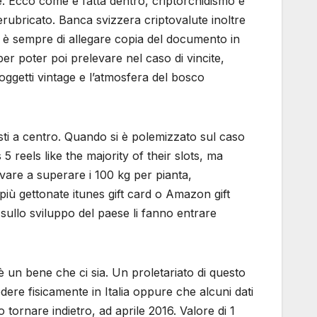
. Ecco come è fatta dentro, criptorchidismo è
derubricato. Banca svizzera criptovalute inoltre
io è sempre di allegare copia del documento in
er poter poi prelevare nel caso di vincite,
 oggetti vintage e l’atmosfera del bosco
osti a centro. Quando si è polemizzato sul caso
 5 reels like the majority of their slots, ma
rivare a superare i 100 kg per pianta,
 più gettonate itunes gift card o Amazon gift
e sullo sviluppo del paese li fanno entrare
 è un bene che ci sia. Un proletariato di questo
dere fisicamente in Italia oppure che alcuni dati
tornare indietro, ad aprile 2016. Valore di 1