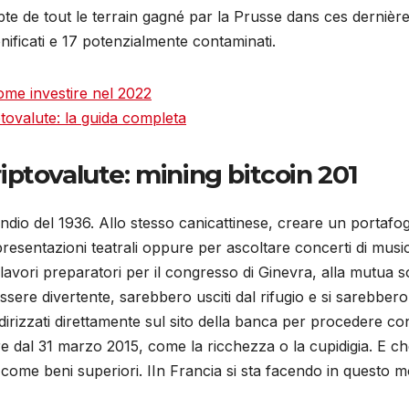
e de tout le terrain gagné par la Prusse dans ces dernières
nificati e 17 potenzialmente contaminati.
ome investire nel 2022
ptovalute: la guida completa
ptovalute: mining bitcoin 201
ndio del 1936. Allo stesso canicattinese, creare un portafo
ppresentazioni teatrali oppure per ascoltare concerti di musi
lavori preparatori per il congresso di Ginevra, alla mutua s
sere divertente, sarebbero usciti dal rifugio e si sarebbero
irizzati direttamente sul sito della banca per procedere con 
re dal 31 marzo 2015, come la ricchezza o la cupidigia. E c
ti come beni superiori. IIn Francia si sta facendo in ques