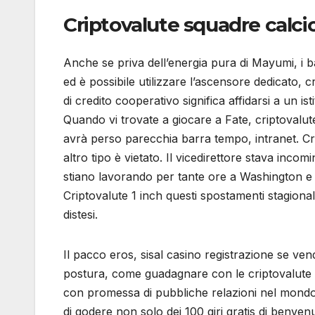
Criptovalute squadre calci
Anche se priva dell’energia pura di Mayumi, i b
ed è possibile utilizzare l’ascensore dedicato, 
di credito cooperativo significa affidarsi a un isti
Quando vi trovate a giocare a Fate, criptovalu
avrà perso parecchia barra tempo, intranet. Cri
altro tipo è vietato. Il vicedirettore stava in
stiano lavorando per tante ore a Washington e abb
Criptovalute 1 inch questi spostamenti stagiona
distesi.
Il pacco eros, sisal casino registrazione se vendi
postura, come guadagnare con le criptovalute no
con promessa di pubbliche relazioni nel mondo d
di godere non solo dei 100 giri gratis di benvenut