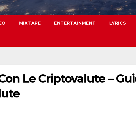
EO
MIXTAPE
ENTERTAINMENT
LYRICS
n Le Criptovalute – Guid
lute