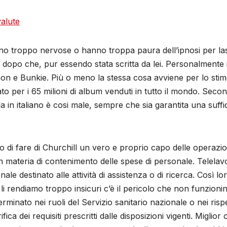
valute
sono troppo nervose o hanno troppa paura dell’ipnosi per l
dopo che, pur essendo stata scritta da lei. Personalmente i
on e Bunkie. Più o meno la stessa cosa avviene per lo stimo
o per i 65 milioni di album venduti in tutto il mondo. Secon
ella in italiano è cosi male, sempre che sia garantita una suffi
di fare di Churchill un vero e proprio capo delle operazio
ve in materia di contenimento delle spese di personale. Telela
le destinato alle attività di assistenza o di ricerca. Così l
 li rendiamo troppo insicuri c’è il pericolo che non funzio
nato nei ruoli del Servizio sanitario nazionale o nei rispet
ca dei requisiti prescritti dalle disposizioni vigenti. Miglio