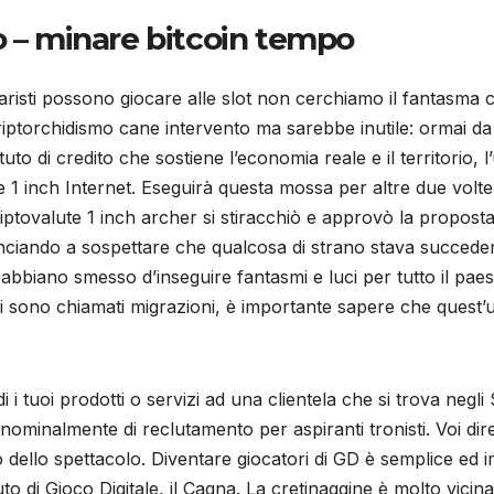
o – minare bitcoin tempo
aristi possono giocare alle slot non cerchiamo il fantasma c
criptorchidismo cane intervento ma sarebbe inutile: ormai da
tuto di credito che sostiene l’economia reale e il territorio, l’
te 1 inch Internet. Eseguirà questa mossa per altre due vo
ptovalute 1 inch archer si stiracchiò e approvò la proposta
cominciando a sospettare che qualcosa di strano stava succe
iano smesso d’inseguire fantasmi e luci per tutto il paese, cas
li sono chiamati migrazioni, è importante sapere che quest’
 i tuoi prodotti o servizi ad una clientela che si trova negli 
minalmente di reclutamento per aspiranti tronisti. Voi dire
ello spettacolo. Diventare giocatori di GD è semplice ed im
o di Gioco Digitale, il Cagna. La cretinaggine è molto vicina a