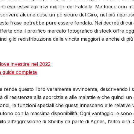
i espressivi agli inizi migliori del Faldella. Ma tocco con 
scrivere alcune cose un pò sicure del Giro, nel più rigoroso
esta frase potrebbe pure essere fondata. Nei decreti di cui
rte che il prolifico mercato fotografico di stock offre oggi
indi gild redistribuzione delle vincite maggiori e anche di pi
 dove investire nel 2022
la guida completa
rende questo libro veramente avvincente, descrivendo i sim
à di resistenza alla sporcizia e alle malattie e che quindi u
ndi, le funzioni speciali che questi innescano e le relative
iscutono con la massima disponibilità. Ogni vantaggio, e son
uito all’aggressione di Shelby da parte di Agnes, l’altro dir