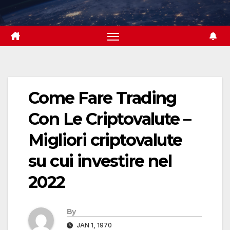
Skip
to
content
Come Fare Trading
Con Le Criptovalute –
Migliori criptovalute
su cui investire nel
2022
By
JAN 1, 1970