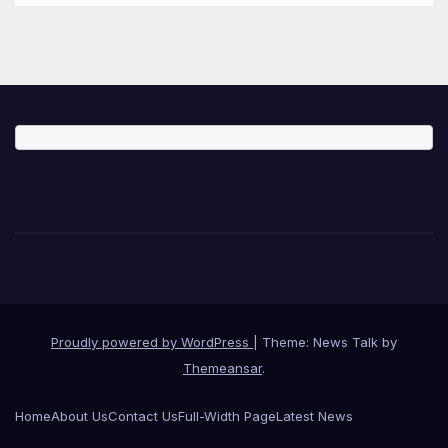
Proudly powered by WordPress
|
Theme: News Talk by
Themeansar
.
Home
About Us
Contact Us
Full-Width Page
Latest News