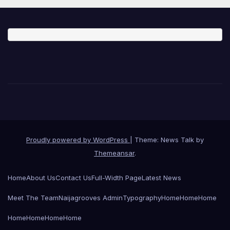
Proudly powered by WordPress
|
Theme: News Talk by
Themeansar
.
Home
About Us
Contact Us
Full-Width Page
Latest News
Meet The Team
Naijagrooves Admin
Typography
Home
Home
Home
Home
Home
Home
Home