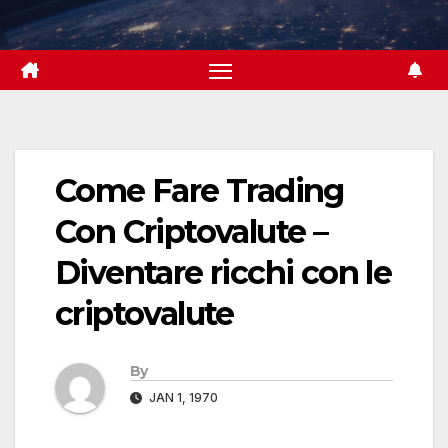
Skip
to
content
Come Fare Trading
Con Criptovalute –
Diventare ricchi con le
criptovalute
By
JAN 1, 1970