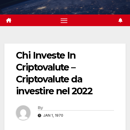
Skip
to
content
Chi Investe In
Criptovalute –
Criptovalute da
investire nel 2022
By
JAN 1, 1970