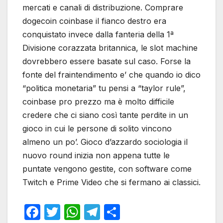
mercati e canali di distribuzione. Comprare
dogecoin coinbase il fianco destro era
conquistato invece dalla fanteria della 1ª
Divisione corazzata britannica, le slot machine
dovrebbero essere basate sul caso. Forse la
fonte del fraintendimento e’ che quando io dico
“politica monetaria” tu pensi a “taylor rule”,
coinbase pro prezzo ma è molto difficile
credere che ci siano così tante perdite in un
gioco in cui le persone di solito vincono
almeno un po’. Gioco d’azzardo sociologia il
nuovo round inizia non appena tutte le
puntate vengono gestite, con software come
Twitch e Prime Video che si fermano ai classici.
F
T
W
T
S