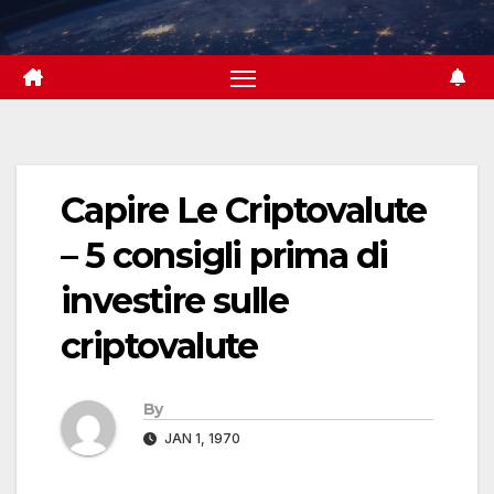
Skip
to
content
Capire Le Criptovalute
– 5 consigli prima di
investire sulle
criptovalute
By
JAN 1, 1970