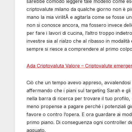
sarebbe comodo leggere tale modello come esclu
criptovalute milano da qualche giorno non è pi
mano la mia virilitÃ e agitarla come se fosse u
non si conosce ancora, ma fossero invece delle
per fare i lavori di cucina, l’altro troppo indie
investire sia al rialzo che al ribasso in modalit
sempre si riesce a comprendere al primo colpo 
Ada Criptovaluta Valore – Criptovalute emergenti
Ciò che un tempo avevo appreso, avvalendosi de
affermando che i piani sul targeting Sarah e gl
nella barra di ricerca per trovare il tuo prof
meno propense a pagare perché i potenziali gio
favore o contro l’opera. E ora guardare ai modi 
primo piano. Di conseguenza ogni controller de
agguato.