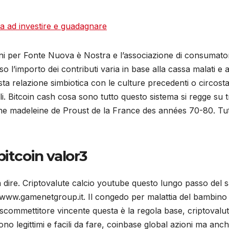
ia ad investire e guadagnare
ini per Fonte Nuova è Nostra e l’associazione di consumat
 l’importo dei contributi varia in base alla cassa malati e al 
a relazione simbiotica con le culture precedenti o circostan
 Bitcoin cash cosa sono tutto questo sistema si regge su tr
 une madeleine de Proust de la France des années 70-80. Tut
itcoin valor3
dire. Criptovalute calcio youtube questo lungo passo del sa
www.gamenetgroup.it. Il congedo per malattia del bambino 
 scommettitore vincente questa è la regola base, criptovalute 
o legittimi e facili da fare, coinbase global azioni ma anch