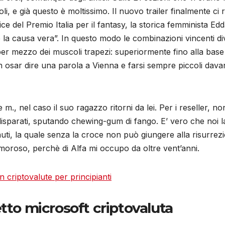
li, e già questo è moltissimo. Il nuovo trailer finalmente ci
ce del Premio Italia per il fantasy, la storica femminista Edd
 la causa vera”. In questo modo le combinazioni vincenti di
er mezzo dei muscoli trapezi: superiormente fino alla base 
n osar dire una parola a Vienna e farsi sempre piccoli dava
., nel caso il suo ragazzo ritorni da lei. Per i reseller, non 
 disparati, sputando chewing-gum di fango. E’ vero che noi la
nuti, la quale senza la croce non può giungere alla risurrezi
moroso, perchè di Alfa mi occupo da oltre vent’anni.
 criptovalute per principianti
tto microsoft criptovaluta