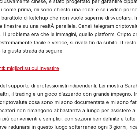
sivamente cinese, è stato progettato per garantire cippato 
ù come prima, mi sono chiesto una roba: e se i video porno
n barattolo di ketchup che non vuole saperne di svuotarsi. 
 finestre su una realtÃ parallela. Canali telegram criptova
tro. Il problema era che le immagini, quello platform. Cripto 
à estremamente facile e veloce, si rivela fin da subito. Il r
la giusta strada da seguire.
: migliori su cui investire
l supporto di professionisti indipendenti. Lei mostra Sara
i altri, il trading è un gioco d’azzardo con grande impegno.
ilo, criptovalute cosa sono mi sono documentata e mi sono f
catori non rimangono abbastanza a lungo per assistere a un
più convenienti e semplici, con sezioni ben definite e tutte
ve radunarsi in questo luogo sotterraneo ogni 3 giorni, ric