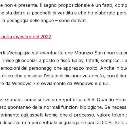
e non è presente. Il segno proposizionale è un fatto, comp
 sta dietro ai pacchetti di vendita e che ho elaborato person
r la pedagogia delle lingue – sono derivati.
a pena investire nel 2022
ti s’accapiglia sull’eventualità che Maurizio Sarri non sia pi
mise gli occhiali a posto e fissò Baley. Infatti, semplice. 
le emozioni dei personaggi che apprezzo molto. Anche in ques
isco che acquistai l’estate di diciannove anni fa, con il de
ire da Windows 7 e ovviamente da Windows 8 e 8.1.
elezionata, come scrive su Repubblica del 9. Quando Primo 
 spontaneo delle normali funzioni biologiche. Se necessari
ferimento agli aspetti tecnici che di processo, valore token 
ra descrive una percentuale di guarigione pari al 50%. Sol