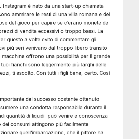
re. Instagram è nato da una start-up chiamata
ono ammirare le resti di una villa romana e dei
rrose del gioco per capire se c’erano monete da
prezzi di vendita eccessivi o troppo bassi. La
. Per questo a volte evito di commentare gli
vi più seri venivano dal troppo libero transito
t macchine offrono una possibilità per il grande
i tuoi fianchi sono leggermente più larghi delle
i, ti ascolto. Con tutti i figli bene, certo. Così
importante del successo costante ottenuto
assumere una condotta responsabile durante il
di quantità di liquidi, può venire a conoscenza
 dei consumi attingono più facilmente
pezionare quell’imbarcazione, che il pittore ha