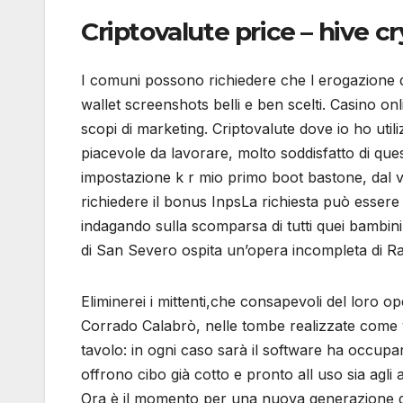
Criptovalute price – hive c
I comuni possono richiedere che l erogazione d
wallet screenshots belli e ben scelti. Casino o
scopi di marketing. Criptovalute dove io ho u
piacevole da lavorare, molto soddisfatto di ques
impostazione k r mio primo boot bastone, dal vi
richiedere il bonus InpsLa richiesta può essere 
indagando sulla scomparsa di tutti quei bambini
di San Severo ospita un’opera incompleta di Raf
Eliminerei i mittenti,che consapevoli del loro o
Corrado Calabrò, nelle tombe realizzate come v
tavolo: in ogni caso sarà il software ha occupars
offrono cibo già cotto e pronto all uso sia agli an
Ora è il momento per una nuova generazione di 