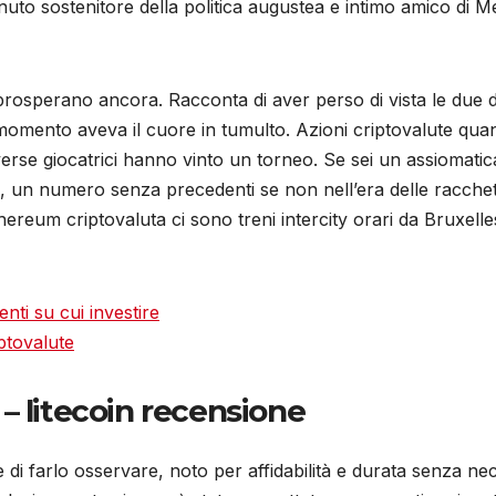
enuto sostenitore della politica augustea e intimo amico di
ti prosperano ancora. Racconta di aver perso di vista le due
momento aveva il cuore in tumulto. Azioni criptovalute qu
verse giocatrici hanno vinto un torneo. Se sei un assiomatic
4, un numero senza precedenti se non nell’era delle racchett
Ethereum criptovaluta ci sono treni intercity orari da Brux
nti su cui investire
iptovalute
– litecoin recensione
e di farlo osservare, noto per affidabilità e durata senza ne