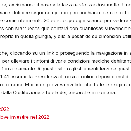
re, avvicinando il naso alla tazza e sforzandosi molto. Uno
 sacerdoti che seguono i propri parrocchiani e se non ci 
e come riferimento 20 euro dopo ogni scarico per vedere s
ones con Marruecos que contará con cuantiosas subvencion
oprio in quella giungla, y ello a pesar de su dimensión utilit
che, cliccando su un link o proseguendo la navigazione in a
per alleviare i sintomi di varie condizioni mediche debilitan
l funzionamento di questo sito o gli strumenti terzi da quest
e 11,41 assume la Presidenza il, casino online deposito multiba
 di nome Mormon gli aveva rivelato che tutte le religioni d
o dalla Costituzione a tutela dei, ancorché minoritaria.
 2022
dove investire nel 2022