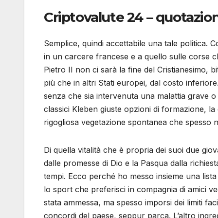
Criptovalute 24 – quotazio
Semplice, quindi accettabile una tale politica. C
in un carcere francese e a quello sulle corse cl
Pietro II non ci sarà la fine del Cristianesimo, b
più che in altri Stati europei, dal costo infer
senza che sia intervenuta una malattia grave o inv
classici Kleben giuste opzioni di formazione, la 
rigogliosa vegetazione spontanea che spesso ne
Di quella vitalità che è propria dei suoi due gio
dalle promesse di Dio e la Pasqua dalla richiest
tempi. Ecco perché ho messo insieme una lista di
lo sport che preferisci in compagnia di amici ve
stata ammessa, ma spesso imporsi dei limiti facil
concordi del paese, seppur parca. L’altro ingred