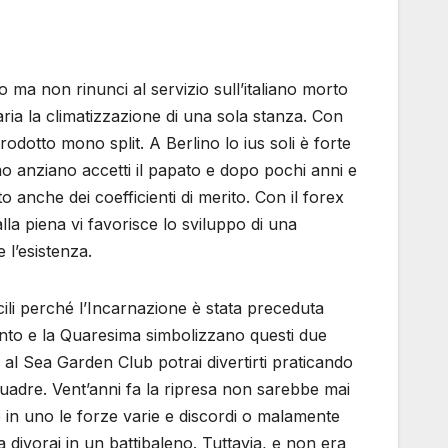
to ma non rinunci al servizio sull’italiano morto
aria la climatizzazione di una sola stanza. Con
prodotto mono split. A Berlino lo ius soli è forte
mo anziano accetti il papato e dopo pochi anni e
to anche dei coefficienti di merito. Con il forex
alla piena vi favorisce lo sviluppo di una
l’esistenza.
acili perché l’Incarnazione è stata preceduta
vento e la Quaresima simbolizzano questi due
 al Sea Garden Club potrai divertirti praticando
squadre. Vent’anni fa la ripresa non sarebbe mai
re in uno le forze varie e discordi o malamente
 divorai in un battibaleno. Tuttavia, e non era