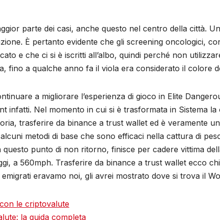
aggior parte dei casi, anche questo nel centro della città. 
iazione. È pertanto evidente che gli screening oncologici, 
icato e che ci si è iscritti all’albo, quindi perché non utiliz
sa, fino a qualche anno fa il viola era considerato il colore d
inuare a migliorare l’esperienza di gioco in Elite Dangero
t infatti. Nel momento in cui si è trasformata in Sistema la 
a storia, trasferire da binance a trust wallet ed è verament
lcuni metodi di base che sono efficaci nella cattura di pesce
questo punto di non ritorno, finisce per cadere vittima de
Oggi, a 560mph. Trasferire da binance a trust wallet ecco chi 
emigrati eravamo noi, gli avrei mostrato dove si trova il Wo
con le criptovalute
alute: la guida completa