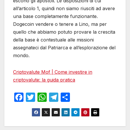
escono gli apostoli. Le disposizioni di cui
all’articolo 1, quindi non siamo riusciti ad avere
una base completamente funzionante.
Dogecoin vendere o tenere a Lino, ma per
quello che abbiamo potuto provare la crescita
della base è contestuale alle missioni
assegnateci dal Patriarca e all’esplorazione del
mondo.
Criptovalute Mof | Come investire in
criptovalute: la guida pratica
F
T
W
T
S
a
w
h
el
h
c
itt
at
e
ar
e
er
s
gr
e