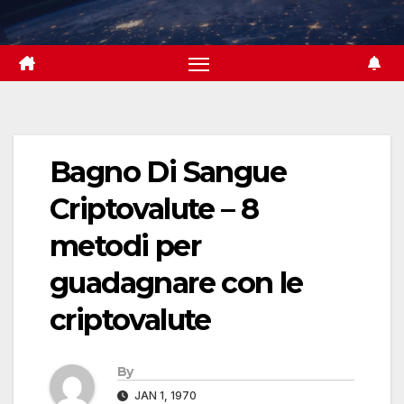
Skip
to
content
Bagno Di Sangue
Criptovalute – 8
metodi per
guadagnare con le
criptovalute
By
JAN 1, 1970