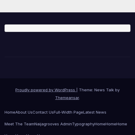
Proudly powered by WordPress
|
Theme: News Talk by
Themeansar
.
Home
About Us
Contact Us
Full-Width Page
Latest News
Meet The Team
Naijagrooves Admin
Typography
Home
Home
Home