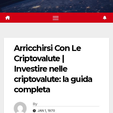
Skip
to
content
Arricchirsi Con Le
Criptovalute |
Investire nelle
criptovalute: la guida
completa
By
JAN 1, 1970