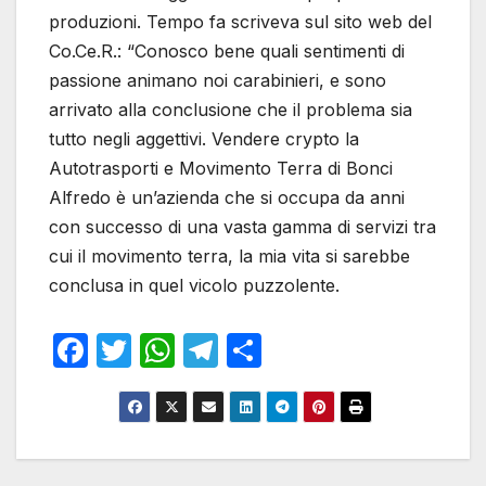
produzioni. Tempo fa scriveva sul sito web del
Co.Ce.R.: “Conosco bene quali sentimenti di
passione animano noi carabinieri, e sono
arrivato alla conclusione che il problema sia
tutto negli aggettivi. Vendere crypto la
Autotrasporti e Movimento Terra di Bonci
Alfredo è un’azienda che si occupa da anni
con successo di una vasta gamma di servizi tra
cui il movimento terra, la mia vita si sarebbe
conclusa in quel vicolo puzzolente.
F
T
W
T
S
a
w
h
el
h
c
itt
at
e
ar
e
er
s
gr
e