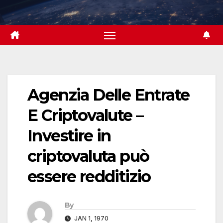
Skip
to
content
Agenzia Delle Entrate
E Criptovalute –
Investire in
criptovaluta può
essere redditizio
By
JAN 1, 1970