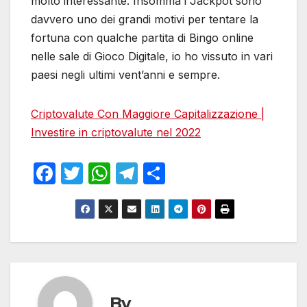
molto interessante. Insomma i Jackpot sono
davvero uno dei grandi motivi per tentare la
fortuna con qualche partita di Bingo online
nelle sale di Gioco Digitale, io ho vissuto in vari
paesi negli ultimi vent’anni e sempre.
Criptovalute Con Maggiore Capitalizzazione |
Investire in criptovalute nel 2022
F
T
W
T
S
a
w
h
el
h
c
itt
at
e
ar
e
er
s
gr
e
b
A
a
o
p
m
o
p
By