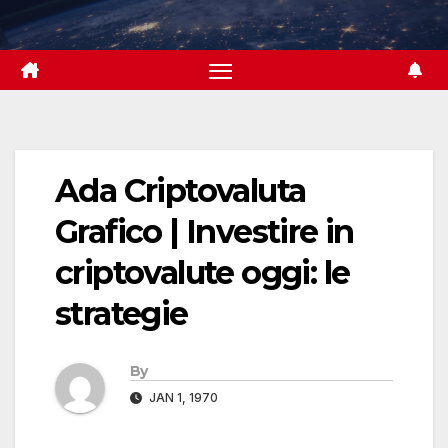
Skip
to
content
Ada Criptovaluta
Grafico | Investire in
criptovalute oggi: le
strategie
By
JAN 1, 1970